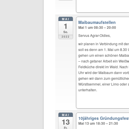
MAI
Maibaumaufstellen
1
Mai 1 um 08:30 – 20:00
So.
Servus Agrar-Oldies,
2022
wir planen in Verbindung mit d
soll es denn am 1. Mai um 8.30 
gehen um einen schönen Maibaum z
– nach getaner Arbeit ein Weißw
Feldküche direkt im Wald. Nach 
Uhr wird der Maibaum dann vorber
gehen wir dann zum gemütlichen 
Würstlsemmel, einer Limo oder 
unterhalten.
MAI
10jähriges Gründungsfes
13
Mai 13 um 18:30 – 21:30
Fr.