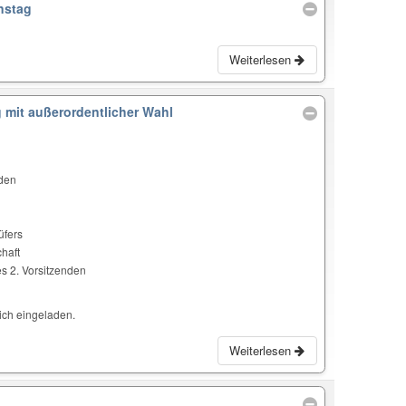
nstag
Weiterlesen
mit außerordentlicher Wahl
nden
üfers
haft
s 2. Vorsitzenden
lich eingeladen.
Weiterlesen