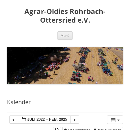
Zum
Inhalt
Agrar-Oldies Rohrbach-
springen
Ottersried e.V.
Menü
Kalender
JULI 2022 – FEB. 2025
Alles einklappen
Alles ausklappen