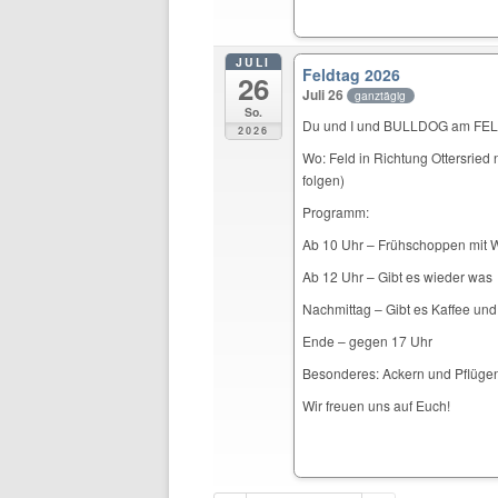
JULI
Feldtag 2026
26
Juli 26
ganztägig
So.
Du und I und BULLDOG am F
2026
Wo: Feld in Richtung Ottersrie
folgen)
Programm:
Ab 10 Uhr – Frühschoppen mit 
Ab 12 Uhr – Gibt es wieder was
Nachmittag – Gibt es Kaffee un
Ende – gegen 17 Uhr
Besonderes: Ackern und Pflügen 
Wir freuen uns auf Euch!