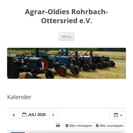
Zum
Inhalt
Agrar-Oldies Rohrbach-
springen
Ottersried e.V.
Menü
Kalender
JULI 2026
Alles einklappen
Alles ausklappen