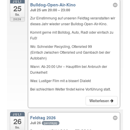
JULI
Bulldog-Open-Air-Kino
25
Juli 25 um 20:00 – 23:00
Sa.
Zur Einstimmung auf unseren Feldtag veranstalten wir
2026
dieses Jahr wieder unser Bulldog-Open-Air-Kino.
Kommt gerne mit Bolldog, Auto, Radl oder einfach zu
Fuß!
Wo: Schneider Recycling, Ottersried 99
(Einfach zwischen Ottersried und Gambach bei der
Autobahn)
Wann: Ab 20:00 Uhr – Hauptfilm bei Anbruch der
Dunkelheit
Was: Lustiger Film mit a bisserl Dialekt
Bei schlechtem Wetter findet keine Vorführung statt.
Weiterlesen
JULI
Feldtag 2026
26
Juli 26
ganztägig
So.