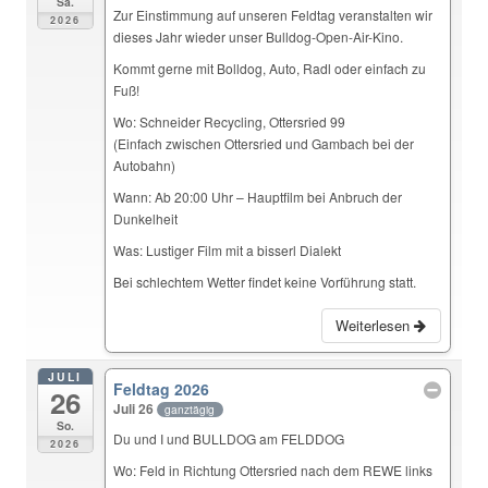
Sa.
Zur Einstimmung auf unseren Feldtag veranstalten wir
2026
dieses Jahr wieder unser Bulldog-Open-Air-Kino.
Kommt gerne mit Bolldog, Auto, Radl oder einfach zu
Fuß!
Wo: Schneider Recycling, Ottersried 99
(Einfach zwischen Ottersried und Gambach bei der
Autobahn)
Wann: Ab 20:00 Uhr – Hauptfilm bei Anbruch der
Dunkelheit
Was: Lustiger Film mit a bisserl Dialekt
Bei schlechtem Wetter findet keine Vorführung statt.
Weiterlesen
JULI
Feldtag 2026
26
Juli 26
ganztägig
So.
Du und I und BULLDOG am FELDDOG
2026
Wo: Feld in Richtung Ottersried nach dem REWE links