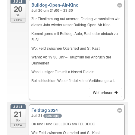
JULI
Bulldog-Open-Air-Kino
20
Juli 20 um 21:00 – 23:30
Sa.
Zur Einstimmung auf unseren Feldtag veranstalten wir
2024
dieses Jahr wieder unser Bulldog-Open-Air-Kino.
Kommt gerne mit Bolldog, Auto, Radl oder einfach zu
Fuß!
Wo: Feld zwischen Ottersried und St. Kastl
Wann: Ab 19:30 Uhr – Hauptfilm bei Anbruch der
Dunkelheit
Was: Lustiger Film mit a bisserl Dialekt
Bei schlechtem Wetter findet keine Vorführung statt.
Weiterlesen
JULI
Feldtag 2024
21
Juli 21
ganztägig
So.
Du und I und BULLDOG am FELDDOG
2024
Wo: Feld zwischen Ottersried und St. Kastl