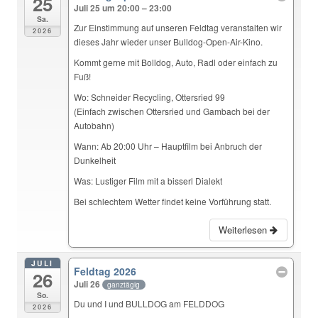
25
Juli 25 um 20:00 – 23:00
Sa.
Zur Einstimmung auf unseren Feldtag veranstalten wir
2026
dieses Jahr wieder unser Bulldog-Open-Air-Kino.
Kommt gerne mit Bolldog, Auto, Radl oder einfach zu
Fuß!
Wo: Schneider Recycling, Ottersried 99
(Einfach zwischen Ottersried und Gambach bei der
Autobahn)
Wann: Ab 20:00 Uhr – Hauptfilm bei Anbruch der
Dunkelheit
Was: Lustiger Film mit a bisserl Dialekt
Bei schlechtem Wetter findet keine Vorführung statt.
Weiterlesen
JULI
Feldtag 2026
26
Juli 26
ganztägig
So.
Du und I und BULLDOG am FELDDOG
2026