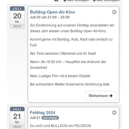
JULI
Bulldog-Open-Air-Kino
20
Juli 20 um 21:00 – 23:30
Sa.
Zur Einstimmung auf unseren Feldtag veranstalten wir
2024
dieses Jahr wieder unser Bulldog-Open-Air-Kino.
Kommt gerne mit Bolldog, Auto, Radl oder einfach zu
Fuß!
Wo: Feld zwischen Ottersried und St. Kastl
Wann: Ab 19:30 Uhr – Hauptfilm bei Anbruch der
Dunkelheit
Was: Lustiger Film mit a bisserl Dialekt
Bei schlechtem Wetter findet keine Vorführung statt.
Weiterlesen
JULI
Feldtag 2024
21
Juli 21
ganztägig
So.
Du und I und BULLDOG am FELDDOG
2024