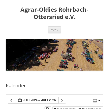
Zum
Inhalt
Agrar-Oldies Rohrbach-
springen
Ottersried e.V.
Menü
Kalender
JULI 2024 – JULI 2026
Alles einklappen
Alles ausklappen