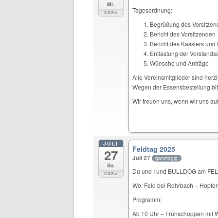
Mi.
Tagesordnung:
2025
Begrüßung des Vorsitze
Bericht des Vorsitzenden
Bericht des Kassiers un
Entlastung der Vorstandsc
Wünsche und Anträge
Alle Vereinsmitglieder sind herz
Wegen der Essensbestellung bit
Wir freuen uns, wenn wir uns au
JULI
Feldtag 2025
27
Juli 27
ganztägig
So.
Du und I und BULLDOG am F
2025
Wo: Feld bei Rohrbach – Hopfe
Programm:
Ab 10 Uhr – Frühschoppen mit 