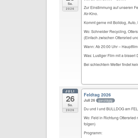
Sa.
Zur Einstimmung auf unseren Fe
2026
Air-Kino.
Kommt gerne mit Bolldog, Auto, 
Wo: Schneider Recycling, Otters
(Einfach zwischen Ottersried u
Wann: Ab 20:00 Uhr – Hauptfilm
Was: Lustiger Film mit a bisserl 
Bei schlechtem Wetter findet kei
JULI
Feldtag 2026
26
Juli 26
ganztägig
So.
Du und I und BULLDOG am F
2026
Wo: Feld in Richtung Ottersrie
folgen)
Programm: