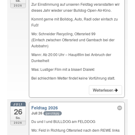
Sa.
Zur Einstimmung auf unseren Feldtag veranstalten wir
2026
dieses Jahr wieder unser Bulldog-Open-Air-Kino.
Kommt gerne mit Bolldog, Auto, Radl oder einfach zu
Fuß!
Wo: Schneider Recycling, Ottersried 99
(Einfach zwischen Ottersried und Gambach bei der
Autobahn)
Wann: Ab 20:00 Uhr – Hauptfilm bei Anbruch der
Dunkelheit
Was: Lustiger Film mit a bisserl Dialekt
Bei schlechtem Wetter findet keine Vorführung statt.
Weiterlesen
JULI
Feldtag 2026
26
Juli 26
ganztägig
So.
Du und I und BULLDOG am FELDDOG
2026
Wo: Feld in Richtung Ottersried nach dem REWE links