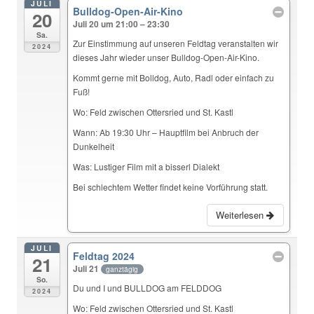
JULI
Bulldog-Open-Air-Kino
20
Juli 20 um 21:00 – 23:30
Sa.
Zur Einstimmung auf unseren Feldtag veranstalten wir
2024
dieses Jahr wieder unser Bulldog-Open-Air-Kino.
Kommt gerne mit Bolldog, Auto, Radl oder einfach zu
Fuß!
Wo: Feld zwischen Ottersried und St. Kastl
Wann: Ab 19:30 Uhr – Hauptfilm bei Anbruch der
Dunkelheit
Was: Lustiger Film mit a bisserl Dialekt
Bei schlechtem Wetter findet keine Vorführung statt.
Weiterlesen
JULI
Feldtag 2024
21
Juli 21
ganztägig
So.
Du und I und BULLDOG am FELDDOG
2024
Wo: Feld zwischen Ottersried und St. Kastl