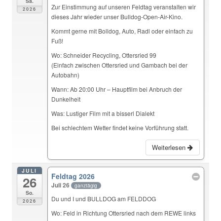
Sa.
Zur Einstimmung auf unseren Feldtag veranstalten wir
2026
dieses Jahr wieder unser Bulldog-Open-Air-Kino.
Kommt gerne mit Bolldog, Auto, Radl oder einfach zu
Fuß!
Wo: Schneider Recycling, Ottersried 99
(Einfach zwischen Ottersried und Gambach bei der
Autobahn)
Wann: Ab 20:00 Uhr – Hauptfilm bei Anbruch der
Dunkelheit
Was: Lustiger Film mit a bisserl Dialekt
Bei schlechtem Wetter findet keine Vorführung statt.
Weiterlesen
JULI
Feldtag 2026
26
Juli 26
ganztägig
So.
Du und I und BULLDOG am FELDDOG
2026
Wo: Feld in Richtung Ottersried nach dem REWE links