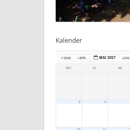
Kalender
MAI 2027
2026
APR.
JUN
MO.
DI.
MI.
3
4
10
11