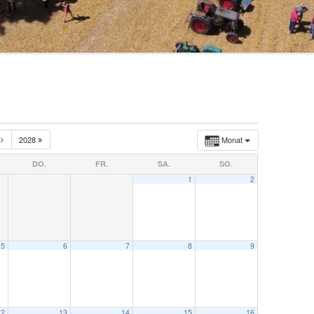
I
2028
Monat
DO.
FR.
SA.
SO.
1
2
5
6
7
8
9
12
13
14
15
16