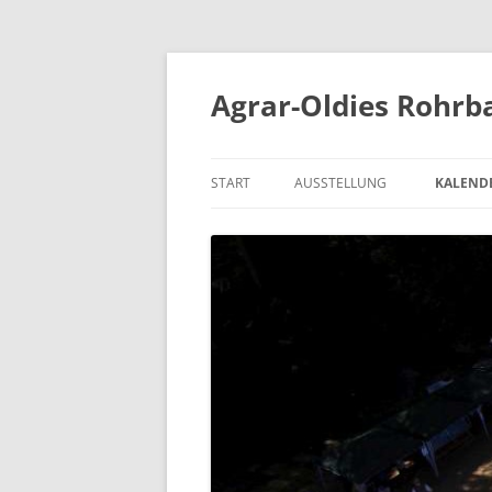
Zum
Inhalt
springen
Agrar-Oldies Rohrba
START
AUSSTELLUNG
KALEND