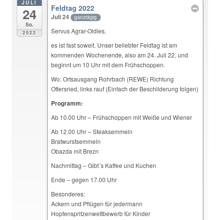
JULI
Feldtag 2022
24
Juli 24
ganztägig
So.
Servus Agrar-Oldies,
2022
es ist fast soweit. Unser beliebter Feldtag ist am
kommenden Wochenende, also am 24. Juli 22, und
beginnt um 10 Uhr mit dem Frühschoppen.
Wo: Ortsausgang Rohrbach (REWE) Richtung
Ottersried, links rauf (Einfach der Beschilderung folgen)
Programm:
Ab 10.00 Uhr – Frühschoppen mit Weiße und Wiener
Ab 12.00 Uhr – Steaksemmeln
Bratwurstsemmeln
Obazda mit Brezn
Nachmittag – Gibt´s Kaffee und Kuchen
Ende – gegen 17.00 Uhr
Besonderes:
Ackern und Pflügen für jedermann
Hopfenspritzenwettbewerb für Kinder