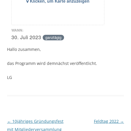
Klicken, um Karte anzuzeigen
WANN:
30. Juli 2023
ganztägig
Hallo zusammen,
das Programm wird demnächst veröffentlicht.
LG
Beitragsnavigation
←
10jähriges Gründungsfest
Feldtag 2022
→
mit Mitgliederversammlung